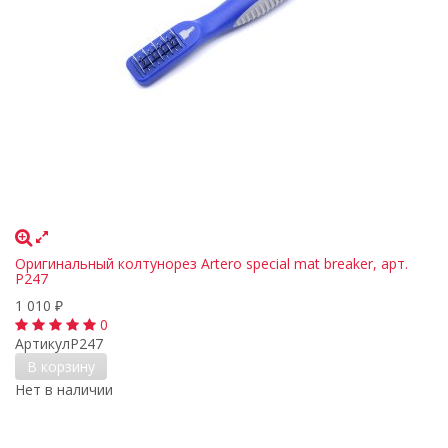
Оригинальный колтунорез Artero special mat breaker, арт.
P247
1 010
₽
0
Артикул
P247
В корзину
Нет в наличии