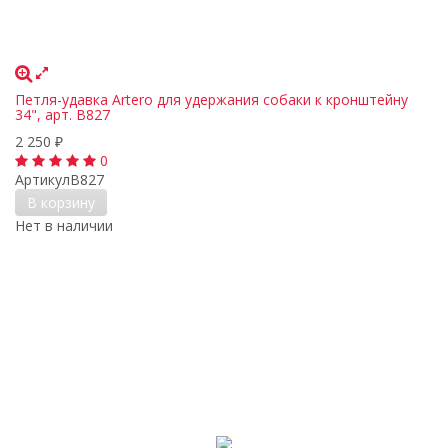
Петля-удавка Artero для удержания собаки к кронштейну
34", арт. B827
2 250
₽
0
Артикул
B827
В корзину
Нет в наличии