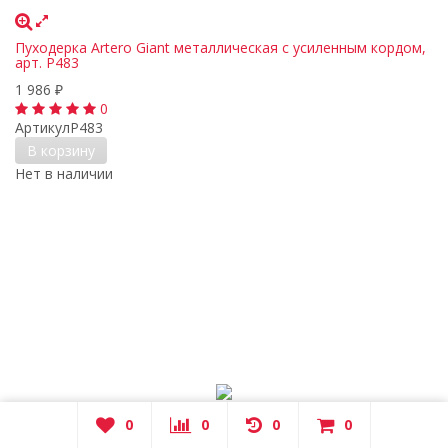
Пуходерка Artero Giant металлическая с усиленным кордом,
арт. P483
1 986
₽
0
Артикул
P483
В корзину
Нет в наличии
0
0
0
0