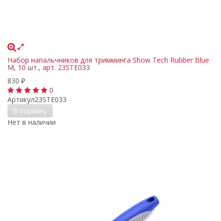
Набор напальчников для тримминга Show Tech Rubber Blue
M, 10 шт., арт. 23STE033
830
₽
0
Артикул
23STE033
В корзину
Нет в наличии