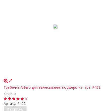
Гребенка Artero для вычесывания подшерстка, арт. P462
1 661
₽
0
Артикул
P462
В корзину