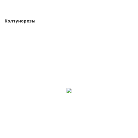
Колтунорезы