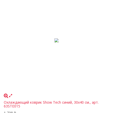
Охлаждающий коврик Show Tech синий, 30х40 см., арт.
63STE015
1 738
₽