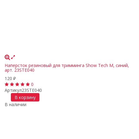
Наперсток резиновый для тримминга Show Tech M, синий,
арт. 23STE040
120
₽
0
Артикул
23STE040
В корзину
В наличии