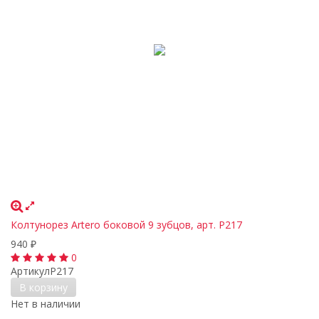
Колтунорез Artero боковой 9 зубцов, арт. P217
940
₽
0
Артикул
P217
В корзину
Нет в наличии