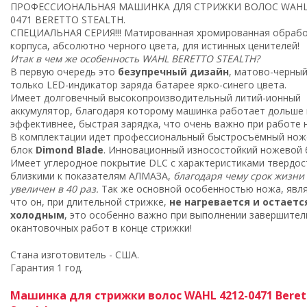
ПРОФЕССИОНАЛЬНАЯ МАШИНКА ДЛЯ СТРИЖКИ ВОЛОС WAHL 
0471 BERETTO STEALTH.
СПЕЦИАЛЬНАЯ СЕРИЯ!!! Матированная хромированная обраб
корпуса, абсолютно черного цвета, для истинных ценителей!
Итак в чем же особенность WAHL BERETTO STEALTH?
В первую очередь это
безупречный дизайн
, матово-черный
только LED-индикатор заряда батарее ярко-синего цвета.
Имеет долговечный высокопроизводительный литий-ионный
аккумулятор, благодаря которому машинка работает дольше 
эффективнее, быстрая зарядка, что очень важно при работе н
В комплектации идет профессиональный быстросъёмный нож
блок
Dimond Blade
. Инновационный износостойкий ножевой 
Имеет углеродное покрытие DLC с характеристиками твердос
близкими к показателям АЛМАЗА,
благодаря чему срок жизни
увеличен в 40 раз.
Так же основной особенностью ножа, явля
что он, при длительной стрижке,
не нагревается и остаетс
холодным
, это особенно важно при выполнении завершите
окантовочных работ в конце стрижки!
Стана изготовитель - США.
Гарантия 1 год.
Машинка для стрижки волос WAHL 4212-0471 Beret