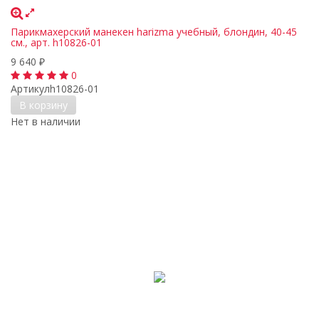
Парикмахерский манекен harizma учебный, блондин, 40-45
см., арт. h10826-01
9 640
₽
0
Артикул
h10826-01
В корзину
Нет в наличии