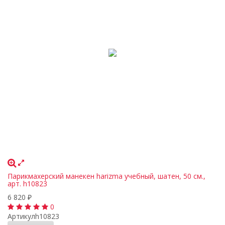
Парикмахерский манекен harizma учебный, шатен, 50 см.,
арт. h10823
6 820
₽
0
Артикул
h10823