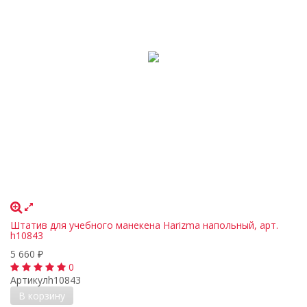
Штатив для учебного манекена Harizma напольный, арт.
h10843
5 660
₽
0
Артикул
h10843
В корзину