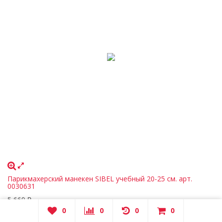
Парикмахерский манекен SIBEL учебный 20-25 см. арт.
0030631
5 660
₽
0
0
0
0
0
Артикул
0030631