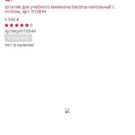
Штатив для учебного манекена harizma напольный с
лотком, арт. h10844
5 590
₽
0
Артикул
h10844
В корзину
Нет в наличии