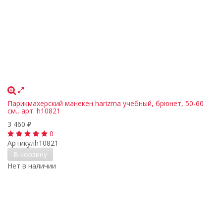
Парикмахерский манекен harizma учебный, брюнет, 50-60
см., арт. h10821
3 460
₽
0
Артикул
h10821
В корзину
Нет в наличии