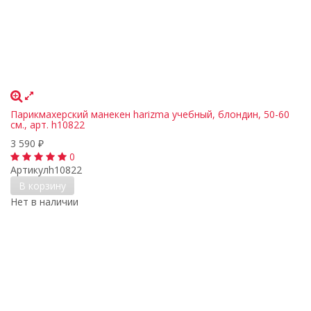
Парикмахерский манекен harizma учебный, блондин, 50-60
см., арт. h10822
3 590
₽
0
Артикул
h10822
В корзину
Нет в наличии