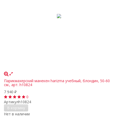
Парикмахерский манекен harizma учебный, блондин, 50-60
см., арт. h10824
7 940
₽
0
Артикул
h10824
В корзину
Нет в наличии