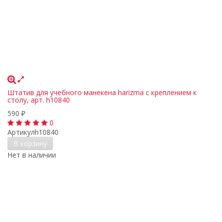
Штатив для учебного манекена harizma с креплением к
столу, арт. h10840
590
₽
0
Артикул
h10840
В корзину
Нет в наличии