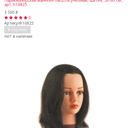
Парикмахерский манекен harizma учебный, шатен, 50-60 см.,
арт. h10825
3 500
₽
0
Артикул
h10825
В корзину
Нет в наличии