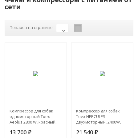
сети
Товаров на странице:
Компрессор для собак
Компрессор для собак
одномоторный Toex
Toex HERCULES
Aeolus 2800 W, красный,
двухмоторный, 2400W,
арт. TD-941GT
арт. TD-900XT
13 700
21 540
₽
₽