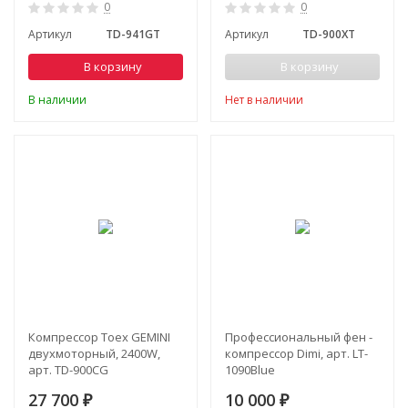
0
0
Артикул
TD-941GT
Артикул
TD-900XT
В корзину
В корзину
В наличии
Нет в наличии
Компрессор Toex GEMINI
Профессиональный фен -
двухмоторный, 2400W,
компрессор Dimi, арт. LT-
арт. TD-900CG
1090Blue
27 700
10 000
₽
₽