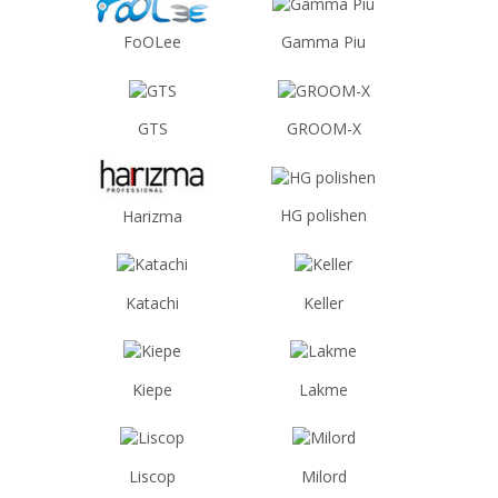
Gamma Piu
FoOLee
GTS
GROOM-X
HG polishen
Harizma
Katachi
Keller
Kiepe
Lakme
Liscop
Milord