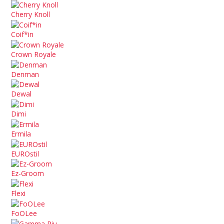
Cherry Knoll
Coif*in
Crown Royale
Denman
Dewal
Dimi
Ermila
EUROstil
Ez-Groom
Flexi
FoOLee