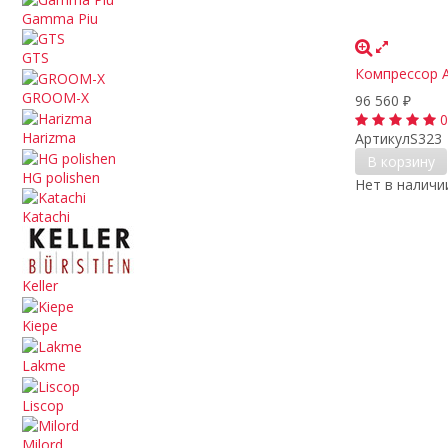
Gamma Piu
GTS
Компрессор Ar
GROOM-X
96 560
₽
0
Harizma
Артикул
S323
В корзину
HG polishen
Нет в наличи
Katachi
Keller
Kiepe
Lakme
Liscop
Milord