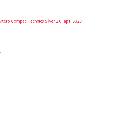
tero Compaс Technics Silver 2.0, арт. S323
и