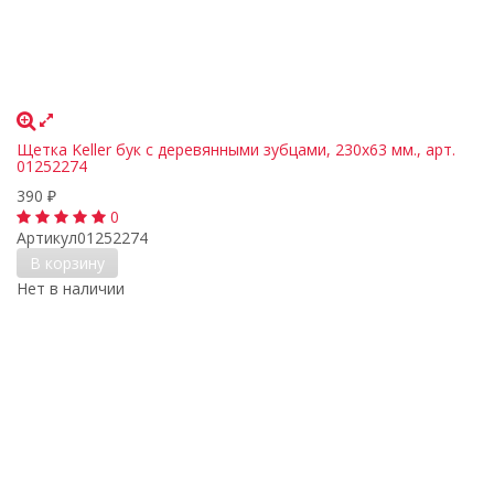
Щетка Keller бук с деревянными зубцами, 230х63 мм., арт.
01252274
390
₽
0
Артикул
01252274
В корзину
Нет в наличии