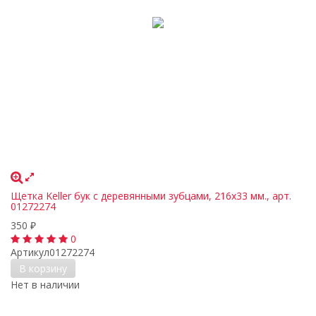
Щетка Keller бук с деревянными зубцами, 216х33 мм., арт.
01272274
350
₽
0
Артикул
01272274
В корзину
Нет в наличии