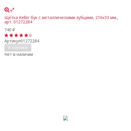
Щетка Keller бук с металлическими зубцами, 216х33 мм.,
арт. 01272284
740
₽
0
Артикул
01272284
В корзину
Нет в наличии