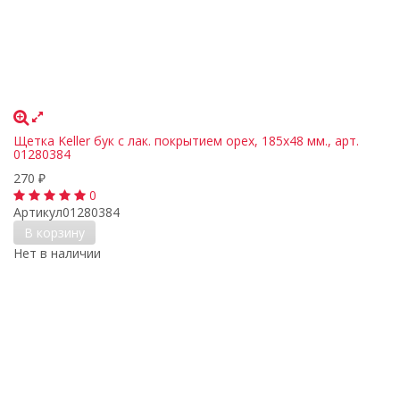
Щетка Keller бук с лак. покрытием орех, 185х48 мм., арт.
01280384
270
₽
0
Артикул
01280384
В корзину
Нет в наличии