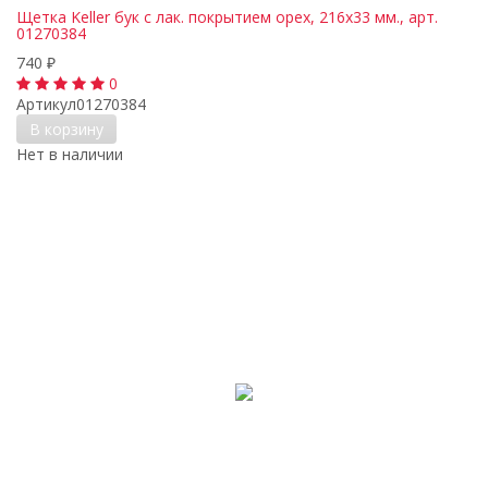
Щетка Keller бук с лак. покрытием орех, 216х33 мм., арт.
01270384
740
₽
0
Артикул
01270384
В корзину
Нет в наличии