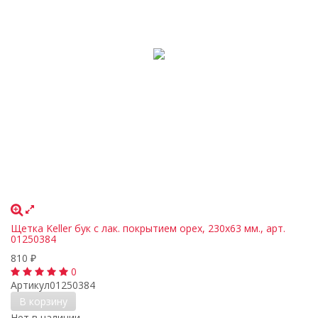
Щетка Keller бук с лак. покрытием орех, 230х63 мм., арт.
01250384
810
₽
0
Артикул
01250384
В корзину
Нет в наличии