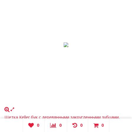
Щетка Keller бук с деревянными закругленными зубцами,
185х48 мм., арт. 01282275
0
0
0
0
320
₽