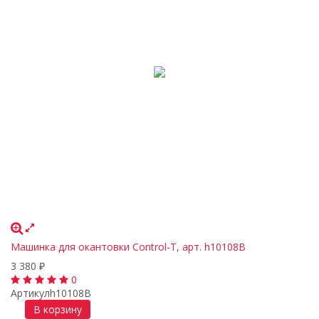
Машинка для окантовки Control-T, арт. h10108B
3 380
₽
0
Артикул
h10108B
В корзину