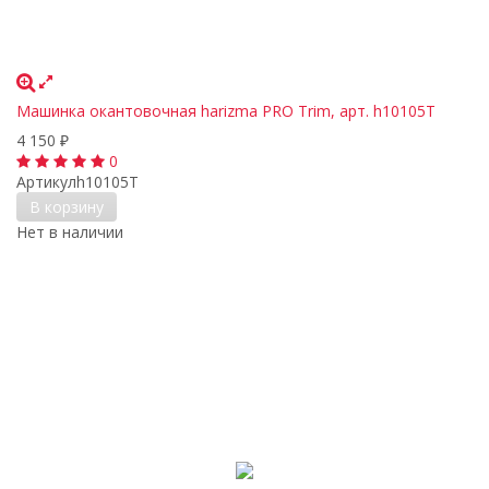
Машинка окантовочная harizma PRO Trim, арт. h10105T
4 150
₽
0
Артикул
h10105T
В корзину
Нет в наличии