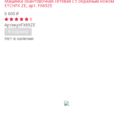
Машинка окантовочная сетевая с t-образным ножом
ETCHFX ZE, арт. FX69ZE
6 600
₽
0
Артикул
FX69ZE
В корзину
Нет в наличии