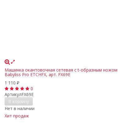
Машинка окантовочная сетевая с t-образным ножом
Babyliss Pro ETCHFX, арт. FX69E
1 110
₽
0
Артикул
FX69E
В корзину
Нет в наличии
Хит продаж