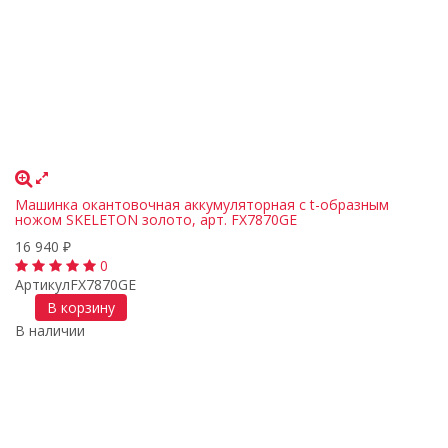
Машинка окантовочная аккумуляторная с t-образным
ножом SKELETON золото, арт. FX7870GE
16 940
₽
0
Артикул
FX7870GE
В корзину
В наличии