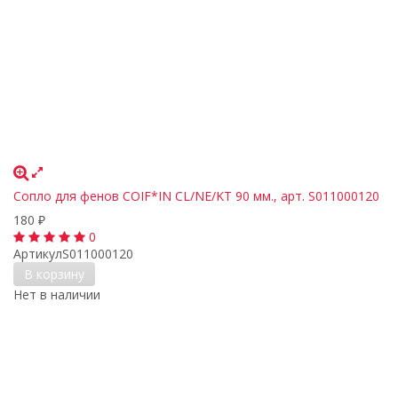
Сопло для фенов COIF*IN CL/NE/KT 90 мм., арт. S011000120
180
₽
0
Артикул
S011000120
В корзину
Нет в наличии