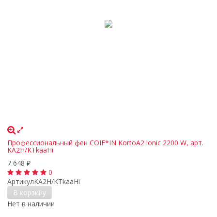
Профессиональный фен COIF*IN KortoA2 ionic 2200 W, арт.
KA2H/KTkaaHi
7 648
₽
0
Артикул
KA2H/KTkaaHi
В корзину
Нет в наличии