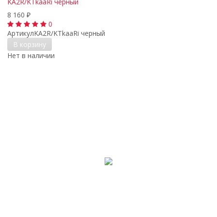
KA2R/KTkaaRi черный
8 160
₽
0
Артикул
KA2R/KTkaaRi черный
В корзину
Нет в наличии