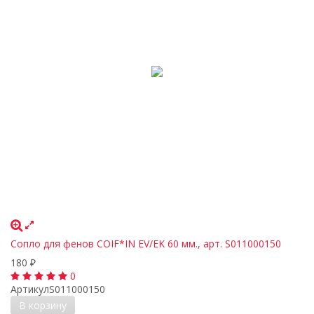
Сопло для фенов COIF*IN EV/EK 60 мм., арт. S011000150
180
₽
0
Артикул
S011000150
В корзину