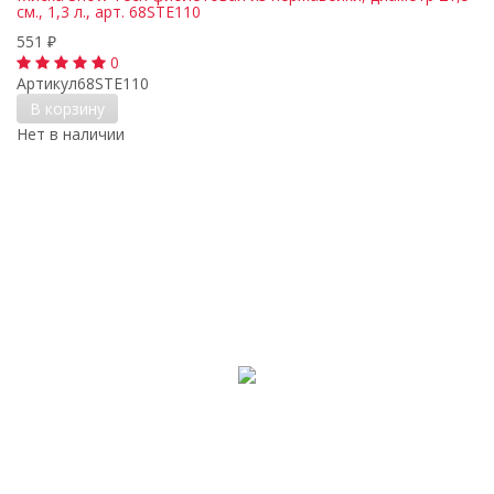
см., 1,3 л., арт. 68STE110
551
₽
0
Артикул
68STE110
В корзину
Нет в наличии