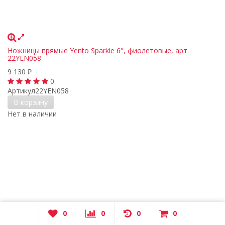
Ножницы прямые Yento Sparkle 6", фиолетовые, арт.
22YEN058
9 130
₽
0
Артикул
22YEN058
В корзину
Нет в наличии
0
0
0
0