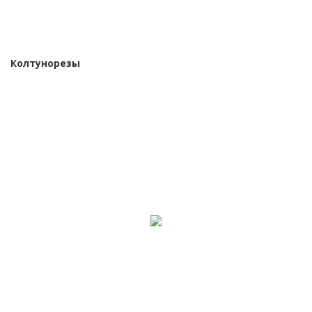
Колтунорезы