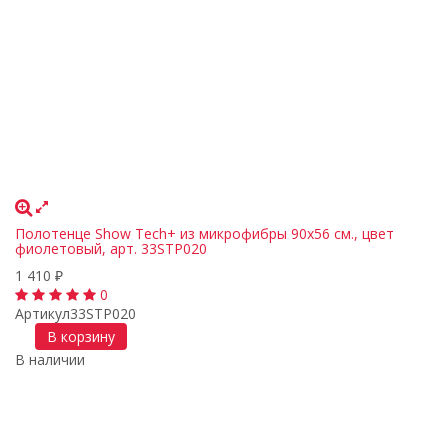
Полотенце Show Tech+ из микрофибры 90х56 см., цвет
фиолетовый, арт. 33STP020
1 410
₽
0
Артикул
33STP020
В корзину
В наличии