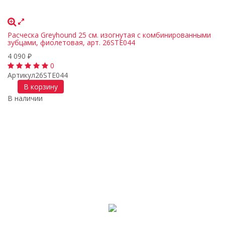
Расческа Greyhound 25 см. изогнутая с комбинированными
зубцами, фиолетовая, арт. 26STE044
4 090
₽
0
Артикул
26STE044
В корзину
В наличии