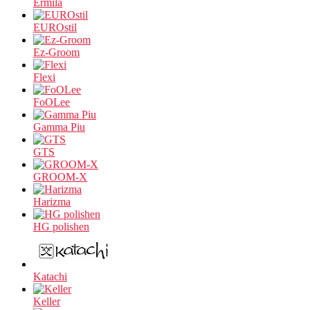
Ermila
EUROstil
Ez-Groom
Flexi
FoOLee
Gamma Piu
GTS
GROOM-X
Harizma
HG polishen
Katachi
Keller