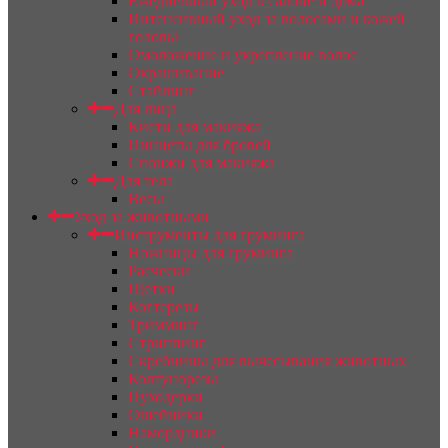
Ежедневный уход в салоне и дома
Интенсивный уход за волосами и кожей
головы
Омоложение и укрепление волос
Окрашивание
Стайлинг
Для лица
Кисти для макияжа
Пинцеты для бровей
Спонжи для макияжа
Для тела
Весы
Уход за животными
Инструменты для груминга
Ножницы для груминга
Расчески
Щетки
Когтерезы
Тримминг
Стриппинг
Скребницы для вычесывания животных
Колтунорезы
Пуходерки
Ошейники
Намордники