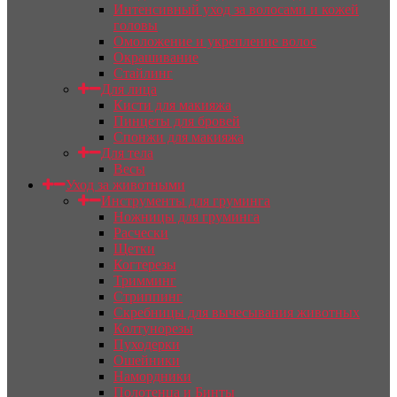
Интенсивный уход за волосами и кожей
головы
Омоложение и укрепление волос
Окрашивание
Стайлинг
Для лица
Кисти для макияжа
Пинцеты для бровей
Спонжи для макияжа
Для тела
Весы
Уход за животными
Инструменты для груминга
Ножницы для груминга
Расчески
Щетки
Когтерезы
Тримминг
Стриппинг
Скребницы для вычесывания животных
Колтунорезы
Пуходерки
Ошейники
Намордники
Полотенца и Бинты