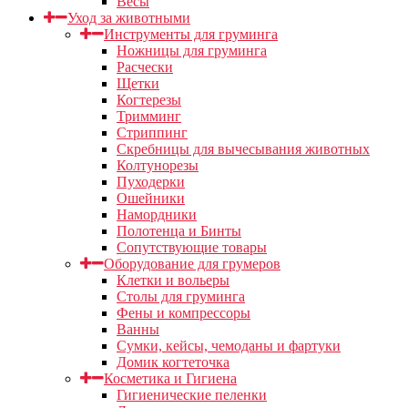
Весы
Уход за животными
Инструменты для груминга
Ножницы для груминга
Расчески
Щетки
Когтерезы
Тримминг
Стриппинг
Скребницы для вычесывания животных
Колтунорезы
Пуходерки
Ошейники
Намордники
Полотенца и Бинты
Сопутствующие товары
Оборудование для грумеров
Клетки и вольеры
Столы для груминга
Фены и компрессоры
Ванны
Сумки, кейсы, чемоданы и фартуки
Домик когтеточка
Косметика и Гигиена
Гигиенические пеленки