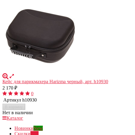
Кейс для парикмахера Harizma черный, арт. h10930
2 170
₽
0
Артикул
h10930
В корзину
Нет в наличии
Каталог
Новинки
New
Скидки
Sale