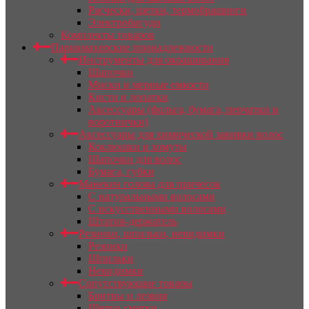
Расчески, щетки, термобрашинги
Электробигуди
Комплекты товаров
Парикмахерские принадлежности
Инструменты для окрашивания
Шапочки
Миски и мерные емкости
Кисти и лопатки
Аксессуары (фольга, бумага, перчатки и
воротнички)
Аксессуары для химической завивки волос
Коклюшки и хомуты
Шапочки для волос
Бумага, губки
Манекен голова для причесок
С натуральными волосами
С искусственными волосами
Штатив-держатель
Резинки, шпильки, невидимки
Резинки
Шпильки
Невидимки
Сопутствующие товары
Бритвы и лезвия
Щетки-сметки