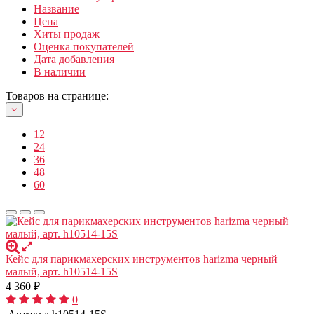
Название
Цена
Хиты продаж
Оценка покупателей
Дата добавления
В наличии
Товаров на странице:
12
24
36
48
60
Кейс для парикмахерских инструментов harizma черный
малый, арт. h10514-15S
4 360
₽
0