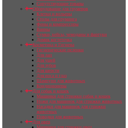
Сопутствующие товары
Оборудование для грумеров
Клетки и вольеры
Столы для груминга
Фены и компрессоры
Ванны
Сумки, кейсы, чемоданы и фартуки
Домик когтеточка
Косметика и Гигиена
Гигиенические пеленки
Для лап
Для ушей
Для зубов
Для шерсти
Для носа и глаз
Шампуни для животных
Кондиционеры
Для собак и кошек
Машинки для стрижки собак и кошек
Ножи для машинок для стрижки животных
Насадки для машинок для стрижки
животных
Поводки для животных
Для овец
Машинки для стрижки овец