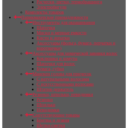
Расчески, щетки, термобрашинги
Электробигуди
Комплекты товаров
Парикмахерские принадлежности
Инструменты для окрашивания
Шапочки
Миски и мерные емкости
Кисти и лопатки
Аксессуары (фольга, бумага, перчатки и
воротнички)
Аксессуары для химической завивки волос
Коклюшки и хомуты
Шапочки для волос
Бумага, губки
Манекен голова для причесок
С натуральными волосами
С искусственными волосами
Штатив-держатель
Резинки, шпильки, невидимки
Резинки
Шпильки
Невидимки
Сопутствующие товары
Бритвы и лезвия
Щетки-сметки