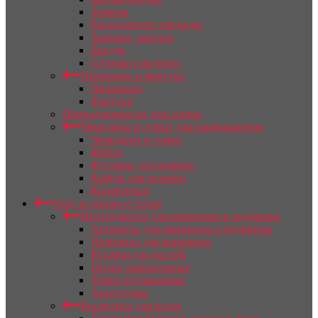
Зеркала
Распылители для воды
Зажимы, заколки
Бигуди
Сеточки для волос
Пеньюары и фартуки
Пеньюары
Фартуки
Принадлежности для салона
Чемоданы и сумки для парикмахеров
Чемоданы и сумки
Кейсы
Футляры для ножниц
Кобура для ножниц
Косметички
Уход за лицом и телом
Инструменты для маникюра и педикюра
Аппараты для маникюра и педикюра
Ножницы для маникюра
Кусачки для ногтей
Пилки маникюрные
Терки педикюрные
Аксессуары
Косметика для волос