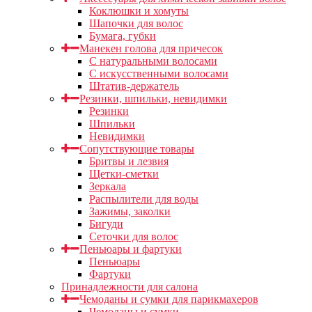
Коклюшки и хомуты
Шапочки для волос
Бумага, губки
Манекен голова для причесок
С натуральными волосами
С искусственными волосами
Штатив-держатель
Резинки, шпильки, невидимки
Резинки
Шпильки
Невидимки
Сопутствующие товары
Бритвы и лезвия
Щетки-сметки
Зеркала
Распылители для воды
Зажимы, заколки
Бигуди
Сеточки для волос
Пеньюары и фартуки
Пеньюары
Фартуки
Принадлежности для салона
Чемоданы и сумки для парикмахеров
Чемоданы и сумки