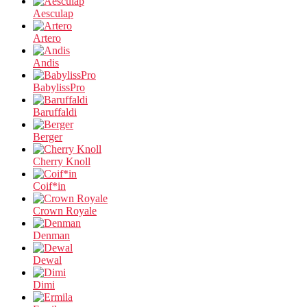
Aesculap
Artero
Andis
BabylissPro
Baruffaldi
Berger
Cherry Knoll
Coif*in
Crown Royale
Denman
Dewal
Dimi