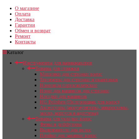
О магазине
Оплата
Доставка
Гарантии
Обмен и возврат
Ремонт
Контакты
Каталог
Инструменты для парикмахеров
Товары для стрижки
Машинки для стрижки волос
Триммеры для стрижки и окантовки
Ножницы парикмахерские
Ножи для машинок для стрижки
Насадки для машинок
HG Polishen (Полировщик для волос)
Аксессуары (аккумуляторы, микросхемы,
масло, корпуса и адаптеры)
Товары для укладки волос
Фены и диффузоры
Выпрямители для волос
Плойки для завивки волос