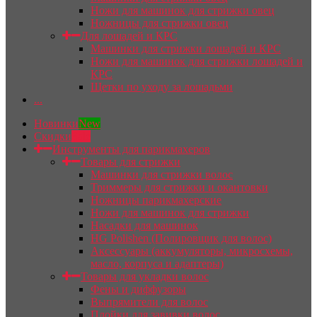
Ножи для машинок для стрижки овец
Ножницы для стрижки овец
Для лошадей и КРС
Машинки для стрижки лошадей и КРС
Ножи для машинок для стрижки лошадей и
КРС
Щетки по уходу за лошадьми
...
Новинки
New
Скидки
Sale
Инструменты для парикмахеров
Товары для стрижки
Машинки для стрижки волос
Триммеры для стрижки и окантовки
Ножницы парикмахерские
Ножи для машинок для стрижки
Насадки для машинок
HG Polishen (Полировщик для волос)
Аксессуары (аккумуляторы, микросхемы,
масло, корпуса и адаптеры)
Товары для укладки волос
Фены и диффузоры
Выпрямители для волос
Плойки для завивки волос