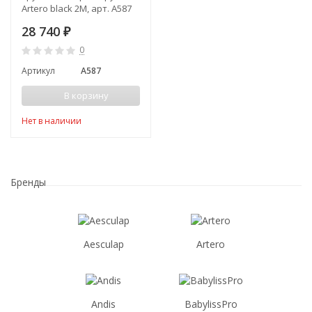
Artero black 2M, арт. A587
28 740
₽
0
Артикул
A587
В корзину
Нет в наличии
Бренды
Aesculap
Artero
Andis
BabylissPro