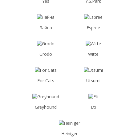
Yes
Y.S.Park
Лайна
Espree
Grodo
Witte
For Cats
Utsumi
Greyhound
Eti
Heiniger