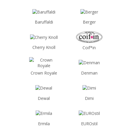
Baruffaldi
Berger
Cherry Knoll
Coif*in
Crown Royale
Denman
Dewal
Dimi
Ermila
EUROstil