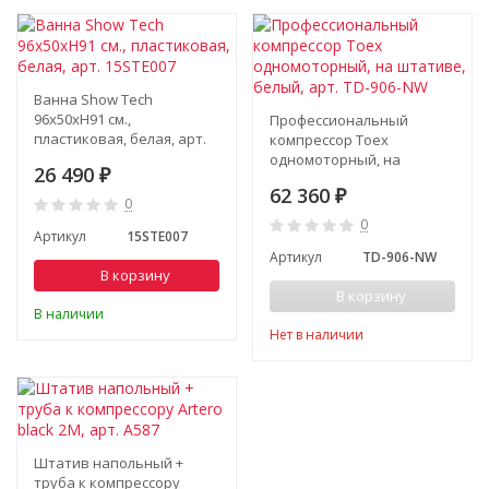
Ванна Show Tech
96х50хH91 см.,
Профессиональный
пластиковая, белая, арт.
компрессор Toex
15STE007
одномоторный, на
26 490
₽
штативе, белый, арт. TD-
62 360
₽
906-NW
0
0
Артикул
15STE007
Артикул
TD-906-NW
В корзину
В корзину
В наличии
Нет в наличии
Штатив напольный +
труба к компрессору