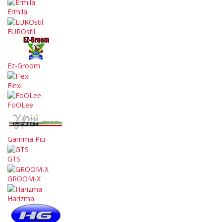
Ermila
EUROstil
Ez-Groom
Flexi
FoOLee
Gamma Piu
GTS
GROOM-X
Harizma