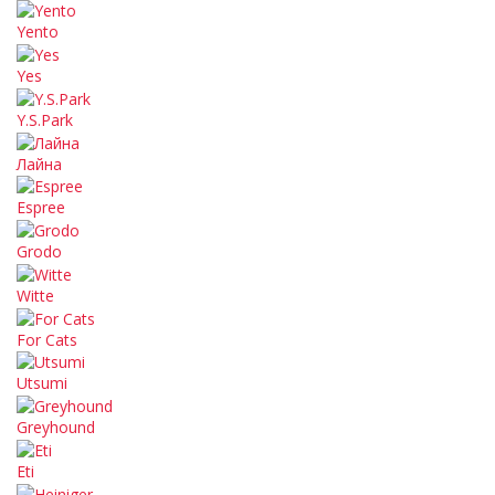
Yento
Yes
Y.S.Park
Лайна
Espree
Grodo
Witte
For Cats
Utsumi
Greyhound
Eti