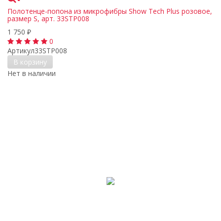
Полотенце-попона из микрофибры Show Tech Plus розовое,
размер S, арт. 33STP008
1 750
₽
0
Артикул
33STP008
В корзину
Нет в наличии