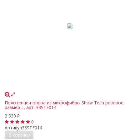
Полотенце-попона из микрофибры Show Tech розовое,
размер L, арт. 33STE014
2 330
₽
0
Артикул
33STE014
В корзину