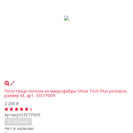
Полотенце-попона из микрофибры Show Tech Plus розовое,
размер М, арт. 33STP009
2 200
₽
0
Артикул
33STP009
В корзину
Нет в наличии