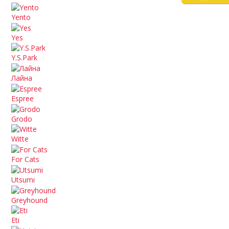
Yento
Yes
Y.S.Park
Лайна
Espree
Grodo
Witte
For Cats
Utsumi
Greyhound
Eti