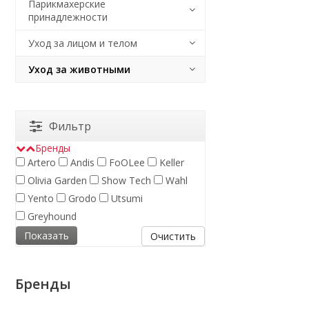
Парикмахерские
принадлежности
Уход за лицом и телом
Уход за животными
Фильтр
Бренды
Artero
Andis
FoOLee
Keller
Olivia Garden
Show Tech
Wahl
Yento
Grodo
Utsumi
Greyhound
Очистить
Бренды