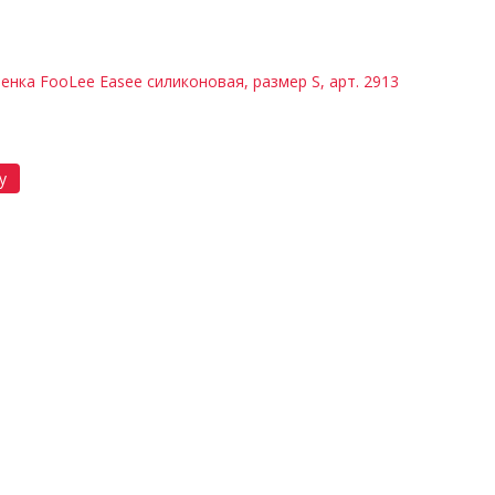
енка FoоLee Easee силиконовая, размер S, арт. 2913
у