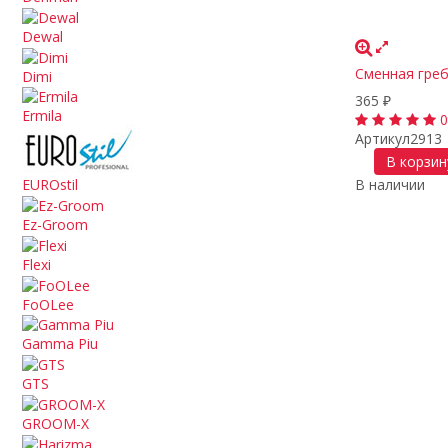
Dewal
Сменная греб
Dimi
365
₽
Ermila
0
Артикул
2913
В корзин
В наличии
EUROstil
Ez-Groom
Flexi
FoOLee
Gamma Piu
GTS
GROOM-X