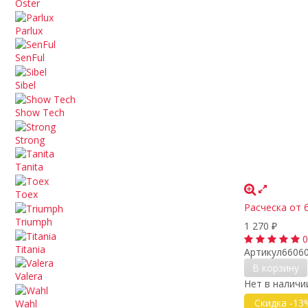
Oster
Parlux
SenFul
Sibel
Show Tech
Strong
Tanita
Toex
Расческа от б
Triumph
1 270
₽
0
Titania
Артикул
6606
В корзину
Valera
Нет в наличи
Скидка -13
Wahl