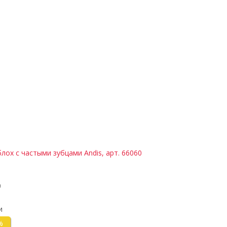
лох с частыми зубцами Andis, арт. 66060
0
и
%