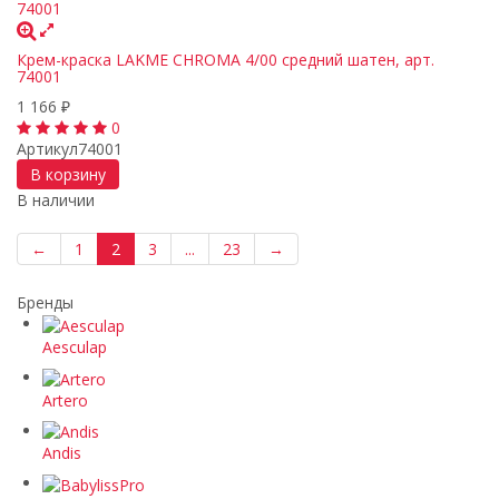
Крем-краска LAKME CHROMA 4/00 средний шатен, арт.
74001
1 166
₽
0
Артикул
74001
В корзину
В наличии
←
1
2
3
...
23
→
Бренды
Aesculap
Artero
Andis