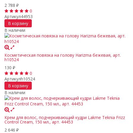
2 788
₽
0
Артикул
44953
В корзину
В наличии
Косметическая повязка на голову Harizma бежевая, арт.
h10524
130
₽
0
Артикул
h10524
В корзину
В наличии
Крем для волос, подчеркивающий кудри Lakme Teknia Frizz
Control Cream, 150 мл., арт. 44453
2 646
₽