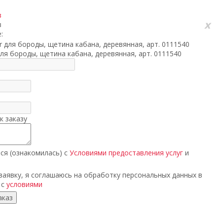
з
x
з
:
для бороды, щетина кабана, деревянная, арт. 0111540
к заказу
ся (ознакомилась) с
Условиями предоставления услуг
и
аявку, я соглашаюсь на обработку персональных данных в
 с
условиями