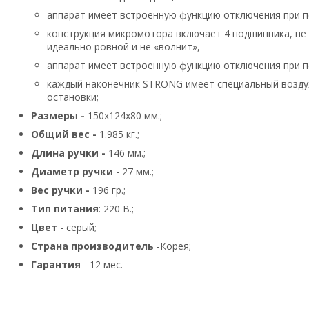
аппарат имеет встроенную функцию отключения при п
конструкция микромотора включает 4 подшипника, не
идеально ровной и не «волнит»,
аппарат имеет встроенную функцию отключения при п
каждый наконечник STRONG имеет специальный воздух
остановки;
Размеры -
150х124х80 мм.;
Общий вес -
1.985 кг.;
Длина ручки -
146 мм.;
Диаметр ручки
- 27 мм.;
Вес ручки -
196 гр.;
Тип питания
: 220 В.;
Цвет
- серый;
Страна производитель
-Корея;
Гарантия
- 12 мес.