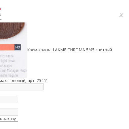
з
x
з
:
Крем-краска LAKME CHROMA 5/45 светлый
махагоновый, арт. 75451
к заказу