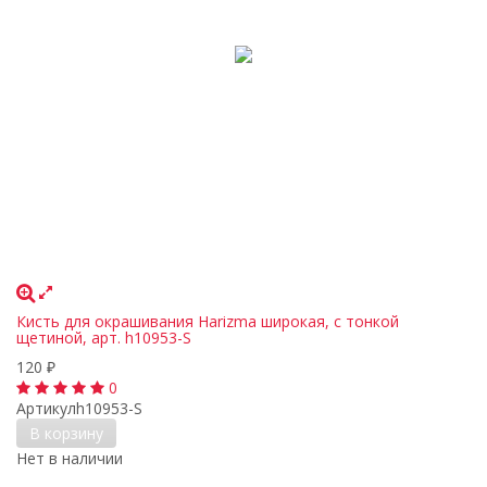
Кисть для окрашивания Harizma широкая, c тонкой
щетиной, арт. h10953-S
120
₽
0
Артикул
h10953-S
В корзину
Нет в наличии