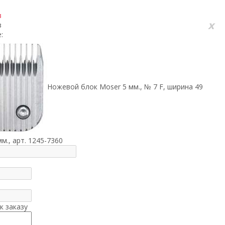
з
x
з
:
Ножевой блок Moser 5 мм., № 7 F, ширина 49
мм., арт. 1245-7360
к заказу