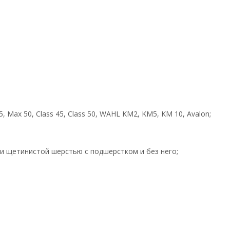
 Max 50, Class 45, Class 50, WAHL KM2, KM5, KM 10, Avalon;
и щетинистой шерстью с подшерстком и без него;