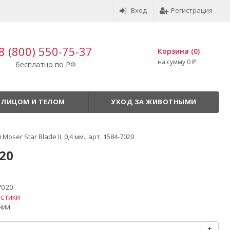
Вход
Регистрация
8 (800) 550-75-37
Корзина (
0
)
на сумму
0
₽
бесплатно по РФ
 ЛИЦОМ И ТЕЛОМ
УХОД ЗА ЖИВОТНЫМИ
er Star Blade II, 0,4 мм., арт. 1584-7020
020
7020
истики
чии
+