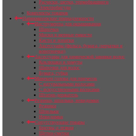
Расчески, щетки, термобрашинги
Электробигуди
Комплекты товаров
Парикмахерские принадлежности
Инструменты для окрашивания
Шапочки
Миски и мерные емкости
Кисти и лопатки
Аксессуары (фольга, бумага, перчатки и
воротнички)
Аксессуары для химической завивки волос
Коклюшки и хомуты
Шапочки для волос
Бумага, губки
Манекен голова для причесок
С натуральными волосами
С искусственными волосами
Штатив-держатель
Резинки, шпильки, невидимки
Резинки
Шпильки
Невидимки
Сопутствующие товары
Бритвы и лезвия
Щетки-сметки