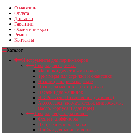
О магазине
Оплата
Доставка
Гарантии
Обмен и возврат
Ремонт
Контакты
Каталог
Инструменты для парикмахеров
Товары для стрижки
Машинки для стрижки волос
Триммеры для стрижки и окантовки
Ножницы парикмахерские
Ножи для машинок для стрижки
Насадки для машинок
HG Polishen (Полировщик для волос)
Аксессуары (аккумуляторы, микросхемы,
масло, корпуса и адаптеры)
Товары для укладки волос
Фены и диффузоры
Выпрямители для волос
Плойки для завивки волос