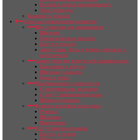
Расчески, щетки, термобрашинги
Электробигуди
Комплекты товаров
Парикмахерские принадлежности
Инструменты для окрашивания
Шапочки
Миски и мерные емкости
Кисти и лопатки
Аксессуары (фольга, бумага, перчатки и
воротнички)
Аксессуары для химической завивки волос
Коклюшки и хомуты
Шапочки для волос
Бумага, губки
Манекен голова для причесок
С натуральными волосами
С искусственными волосами
Штатив-держатель
Резинки, шпильки, невидимки
Резинки
Шпильки
Невидимки
Сопутствующие товары
Бритвы и лезвия
Щетки-сметки