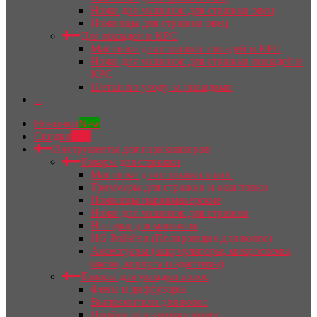
Ножи для машинок для стрижки овец
Ножницы для стрижки овец
Для лошадей и КРС
Машинки для стрижки лошадей и КРС
Ножи для машинок для стрижки лошадей и
КРС
Щетки по уходу за лошадьми
...
Новинки
New
Скидки
Sale
Инструменты для парикмахеров
Товары для стрижки
Машинки для стрижки волос
Триммеры для стрижки и окантовки
Ножницы парикмахерские
Ножи для машинок для стрижки
Насадки для машинок
HG Polishen (Полировщик для волос)
Аксессуары (аккумуляторы, микросхемы,
масло, корпуса и адаптеры)
Товары для укладки волос
Фены и диффузоры
Выпрямители для волос
Плойки для завивки волос