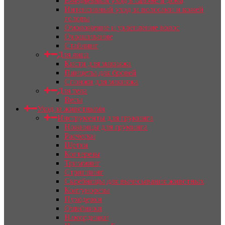
Ежедневный уход в салоне и дома
Интенсивный уход за волосами и кожей
головы
Омоложение и укрепление волос
Окрашивание
Стайлинг
Для лица
Кисти для макияжа
Пинцеты для бровей
Спонжи для макияжа
Для тела
Весы
Уход за животными
Инструменты для груминга
Ножницы для груминга
Расчески
Щетки
Когтерезы
Тримминг
Стриппинг
Скребницы для вычесывания животных
Колтунорезы
Пуходерки
Ошейники
Намордники