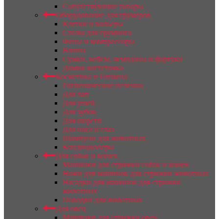
Сопутствующие товары
Оборудование для грумеров
Клетки и вольеры
Столы для груминга
Фены и компрессоры
Ванны
Сумки, кейсы, чемоданы и фартуки
Домик когтеточка
Косметика и Гигиена
Гигиенические пеленки
Для лап
Для ушей
Для зубов
Для шерсти
Для носа и глаз
Шампуни для животных
Кондиционеры
Для собак и кошек
Машинки для стрижки собак и кошек
Ножи для машинок для стрижки животных
Насадки для машинок для стрижки
животных
Поводки для животных
Для овец
Машинки для стрижки овец