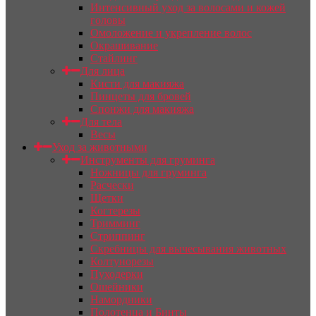
Интенсивный уход за волосами и кожей
головы
Омоложение и укрепление волос
Окрашивание
Стайлинг
Для лица
Кисти для макияжа
Пинцеты для бровей
Спонжи для макияжа
Для тела
Весы
Уход за животными
Инструменты для груминга
Ножницы для груминга
Расчески
Щетки
Когтерезы
Тримминг
Стриппинг
Скребницы для вычесывания животных
Колтунорезы
Пуходерки
Ошейники
Намордники
Полотенца и Бинты