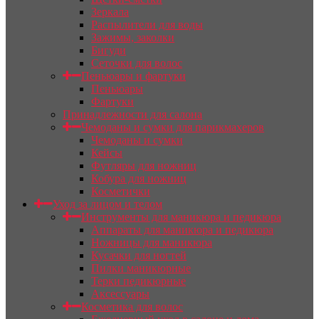
Зеркала
Распылители для воды
Зажимы, заколки
Бигуди
Сеточки для волос
Пеньюары и фартуки
Пеньюары
Фартуки
Принадлежности для салона
Чемоданы и сумки для парикмахеров
Чемоданы и сумки
Кейсы
Футляры для ножниц
Кобура для ножниц
Косметички
Уход за лицом и телом
Инструменты для маникюра и педикюра
Аппараты для маникюра и педикюра
Ножницы для маникюра
Кусачки для ногтей
Пилки маникюрные
Терки педикюрные
Аксессуары
Косметика для волос