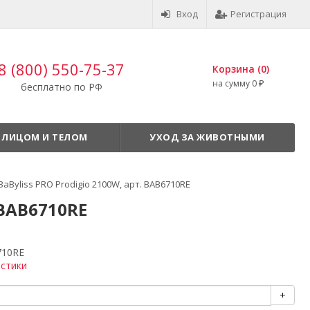
Вход
Регистрация
8 (800) 550-75-37
Корзина (
0
)
на сумму
0
₽
бесплатно по РФ
 ЛИЦОМ И ТЕЛОМ
УХОД ЗА ЖИВОТНЫМИ
Byliss PRO Prodigio 2100W, арт. BAB6710RE
 BAB6710RE
710RE
истики
+