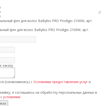
з
x
з
:
ный фен для волос BaByliss PRO Prodigio 2100W, арт.
к заказу
ся (ознакомилась) с
Условиями предоставления услуг
и
аявку, я соглашаюсь на обработку персональных данных в
 с
условиями