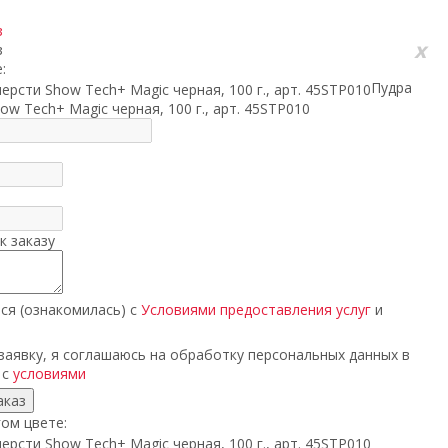
з
x
з
:
Пудра
ow Tech+ Magic черная, 100 г., арт. 45STP010
к заказу
ся (ознакомилась) с
Условиями предоставления услуг
и
аявку, я соглашаюсь на обработку персональных данных в
 с
условиями
ом цвете: