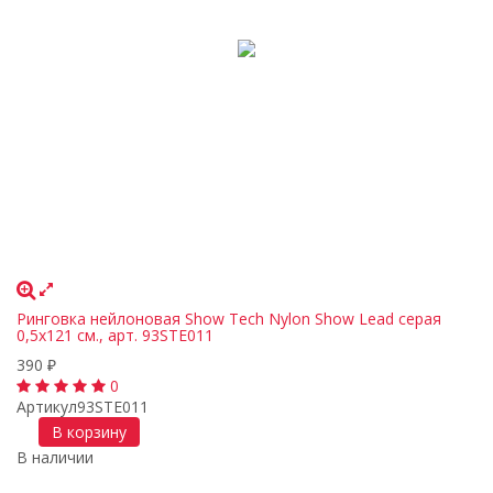
Ринговка нейлоновая Show Tech Nylon Show Lead серая
0,5x121 cм., арт. 93STE011
390
₽
0
Артикул
93STE011
В корзину
В наличии