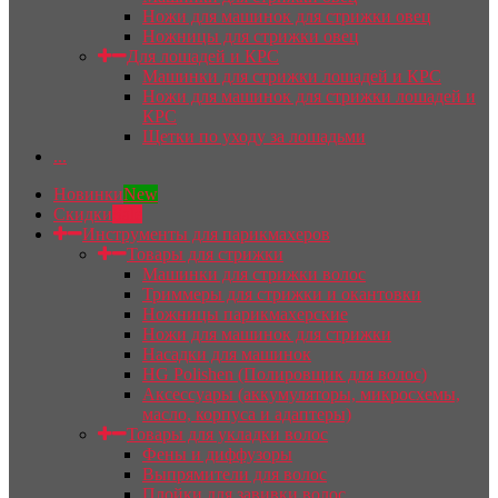
Ножи для машинок для стрижки овец
Ножницы для стрижки овец
Для лошадей и КРС
Машинки для стрижки лошадей и КРС
Ножи для машинок для стрижки лошадей и
КРС
Щетки по уходу за лошадьми
...
Новинки
New
Скидки
Sale
Инструменты для парикмахеров
Товары для стрижки
Машинки для стрижки волос
Триммеры для стрижки и окантовки
Ножницы парикмахерские
Ножи для машинок для стрижки
Насадки для машинок
HG Polishen (Полировщик для волос)
Аксессуары (аккумуляторы, микросхемы,
масло, корпуса и адаптеры)
Товары для укладки волос
Фены и диффузоры
Выпрямители для волос
Плойки для завивки волос