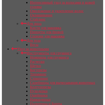
Интенсивный уход за волосами и кожей
головы
Омоложение и укрепление волос
Окрашивание
Стайлинг
Для лица
Кисти для макияжа
Пинцеты для бровей
Спонжи для макияжа
Для тела
Весы
Уход за животными
Инструменты для груминга
Ножницы для груминга
Расчески
Щетки
Когтерезы
Тримминг
Стриппинг
Скребницы для вычесывания животных
Колтунорезы
Пуходерки
Ошейники
Намордники
Полотенца и Бинты