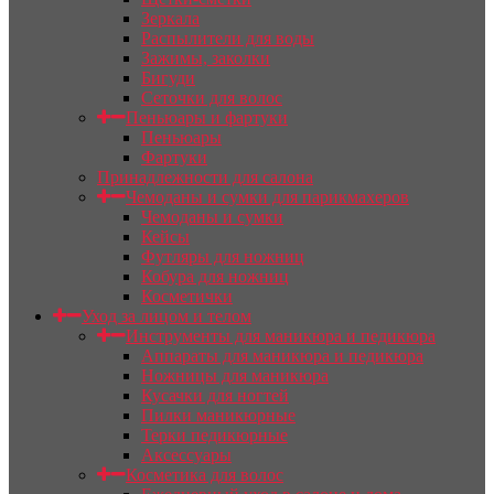
Зеркала
Распылители для воды
Зажимы, заколки
Бигуди
Сеточки для волос
Пеньюары и фартуки
Пеньюары
Фартуки
Принадлежности для салона
Чемоданы и сумки для парикмахеров
Чемоданы и сумки
Кейсы
Футляры для ножниц
Кобура для ножниц
Косметички
Уход за лицом и телом
Инструменты для маникюра и педикюра
Аппараты для маникюра и педикюра
Ножницы для маникюра
Кусачки для ногтей
Пилки маникюрные
Терки педикюрные
Аксессуары
Косметика для волос