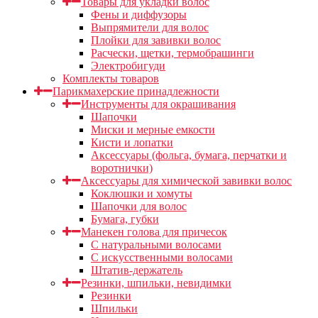
Товары для укладки волос
Фены и диффузоры
Выпрямители для волос
Плойки для завивки волос
Расчески, щетки, термобрашинги
Электробигуди
Комплекты товаров
Парикмахерские принадлежности
Инструменты для окрашивания
Шапочки
Миски и мерные емкости
Кисти и лопатки
Аксессуары (фольга, бумага, перчатки и
воротнички)
Аксессуары для химической завивки волос
Коклюшки и хомуты
Шапочки для волос
Бумага, губки
Манекен голова для причесок
С натуральными волосами
С искусственными волосами
Штатив-держатель
Резинки, шпильки, невидимки
Резинки
Шпильки