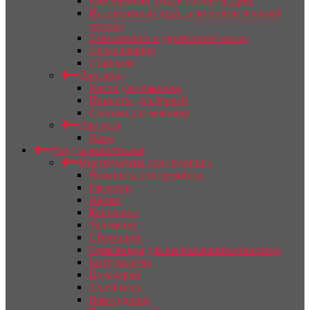
Ежедневный уход в салоне и дома
Интенсивный уход за волосами и кожей
головы
Омоложение и укрепление волос
Окрашивание
Стайлинг
Для лица
Кисти для макияжа
Пинцеты для бровей
Спонжи для макияжа
Для тела
Весы
Уход за животными
Инструменты для груминга
Ножницы для груминга
Расчески
Щетки
Когтерезы
Тримминг
Стриппинг
Скребницы для вычесывания животных
Колтунорезы
Пуходерки
Ошейники
Намордники