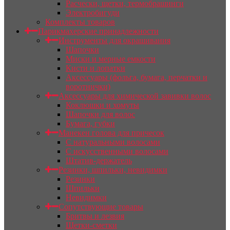
Расчески, щетки, термобрашинги
Электробигуди
Комплекты товаров
Парикмахерские принадлежности
Инструменты для окрашивания
Шапочки
Миски и мерные емкости
Кисти и лопатки
Аксессуары (фольга, бумага, перчатки и
воротнички)
Аксессуары для химической завивки волос
Коклюшки и хомуты
Шапочки для волос
Бумага, губки
Манекен голова для причесок
С натуральными волосами
С искусственными волосами
Штатив-держатель
Резинки, шпильки, невидимки
Резинки
Шпильки
Невидимки
Сопутствующие товары
Бритвы и лезвия
Щетки-сметки