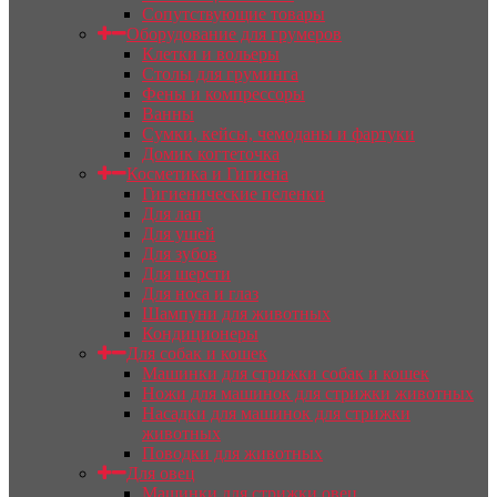
Сопутствующие товары
Оборудование для грумеров
Клетки и вольеры
Столы для груминга
Фены и компрессоры
Ванны
Сумки, кейсы, чемоданы и фартуки
Домик когтеточка
Косметика и Гигиена
Гигиенические пеленки
Для лап
Для ушей
Для зубов
Для шерсти
Для носа и глаз
Шампуни для животных
Кондиционеры
Для собак и кошек
Машинки для стрижки собак и кошек
Ножи для машинок для стрижки животных
Насадки для машинок для стрижки
животных
Поводки для животных
Для овец
Машинки для стрижки овец