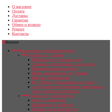
О магазине
Оплата
Доставка
Гарантии
Обмен и возврат
Ремонт
Контакты
Каталог
Инструменты для парикмахеров
Товары для стрижки
Машинки для стрижки волос
Триммеры для стрижки и окантовки
Ножницы парикмахерские
Ножи для машинок для стрижки
Насадки для машинок
HG Polishen (Полировщик для волос)
Аксессуары (аккумуляторы, микросхемы,
масло, корпуса и адаптеры)
Товары для укладки волос
Фены и диффузоры
Выпрямители для волос
Плойки для завивки волос