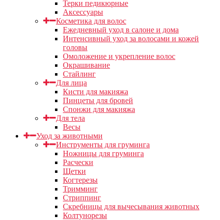
Терки педикюрные
Аксессуары
Косметика для волос
Ежедневный уход в салоне и дома
Интенсивный уход за волосами и кожей
головы
Омоложение и укрепление волос
Окрашивание
Стайлинг
Для лица
Кисти для макияжа
Пинцеты для бровей
Спонжи для макияжа
Для тела
Весы
Уход за животными
Инструменты для груминга
Ножницы для груминга
Расчески
Щетки
Когтерезы
Тримминг
Стриппинг
Скребницы для вычесывания животных
Колтунорезы