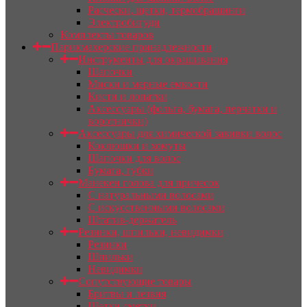
Расчески, щетки, термобрашинги
Электробигуди
Комплекты товаров
Парикмахерские принадлежности
Инструменты для окрашивания
Шапочки
Миски и мерные емкости
Кисти и лопатки
Аксессуары (фольга, бумага, перчатки и
воротнички)
Аксессуары для химической завивки волос
Коклюшки и хомуты
Шапочки для волос
Бумага, губки
Манекен голова для причесок
С натуральными волосами
С искусственными волосами
Штатив-держатель
Резинки, шпильки, невидимки
Резинки
Шпильки
Невидимки
Сопутствующие товары
Бритвы и лезвия
Щетки-сметки