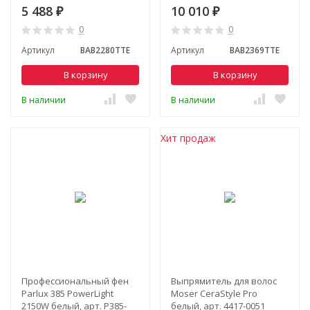
Tourmaline 13-25 мм., арт.
Ionic 3D Waver 19 мм., арт.
5 488
10 010
₽
₽
BAB2280TTE
BAB2369TTE
0
0
Артикул
BAB2280TTE
Артикул
BAB2369TTE
В корзину
В корзину
В наличии
В наличии
Хит продаж
Профессиональный фен
Выпрямитель для волос
Parlux 385 PowerLight
Moser CeraStyle Pro
2150W белый, арт. P385-
белый, арт. 4417-0051