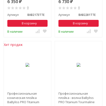
6 350
6 730
₽
₽
BAB2281TTE
0
0
Артикул
BAB2173TTE
Артикул
BAB2281TTE
В корзину
В корзину
В наличии
В наличии
Хит продаж
Профессиональная
Профессиональная
коническая плойка
плойка - волна BaByliss
BaByliss PRO Titanium
PRO Titanium Tourmaline