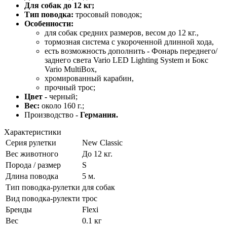
Для собак до 12 кг;
Тип поводка:
тросовый поводок;
Особенности:
для собак средних размеров, весом до 12 кг.,
тормозная система с укороченной длинной хода,
есть возможность дополнить - Фонарь переднего/
заднего света Vario LED Lighting System и Бокс
Vario MultiBox,
хромированный карабин,
прочный трос;
Цвет -
черный;
Вес:
около 160 г.;
Производство -
Германия.
Характеристики
Серия рулетки
New Classic
Вес животного
До 12 кг.
Порода / размер
S
Длина поводка
5 м.
Тип поводка-рулетки
для собак
Вид поводка-рулекти
трос
Бренды
Flexi
Вес
0.1 кг