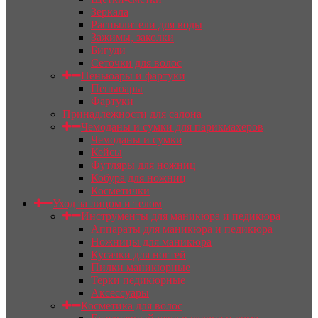
Зеркала
Распылители для воды
Зажимы, заколки
Бигуди
Сеточки для волос
Пеньюары и фартуки
Пеньюары
Фартуки
Принадлежности для салона
Чемоданы и сумки для парикмахеров
Чемоданы и сумки
Кейсы
Футляры для ножниц
Кобура для ножниц
Косметички
Уход за лицом и телом
Инструменты для маникюра и педикюра
Аппараты для маникюра и педикюра
Ножницы для маникюра
Кусачки для ногтей
Пилки маникюрные
Терки педикюрные
Аксессуары
Косметика для волос