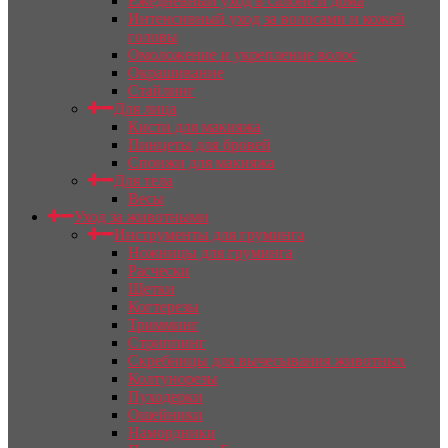
Ежедневный уход в салоне и дома
Интенсивный уход за волосами и кожей
головы
Омоложение и укрепление волос
Окрашивание
Стайлинг
Для лица
Кисти для макияжа
Пинцеты для бровей
Спонжи для макияжа
Для тела
Весы
Уход за животными
Инструменты для груминга
Ножницы для груминга
Расчески
Щетки
Когтерезы
Тримминг
Стриппинг
Скребницы для вычесывания животных
Колтунорезы
Пуходерки
Ошейники
Намордники