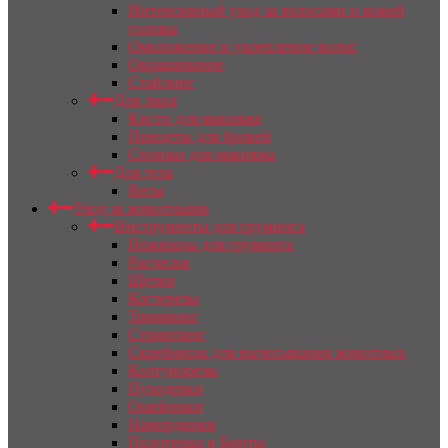
Интенсивный уход за волосами и кожей
головы
Омоложение и укрепление волос
Окрашивание
Стайлинг
Для лица
Кисти для макияжа
Пинцеты для бровей
Спонжи для макияжа
Для тела
Весы
Уход за животными
Инструменты для груминга
Ножницы для груминга
Расчески
Щетки
Когтерезы
Тримминг
Стриппинг
Скребницы для вычесывания животных
Колтунорезы
Пуходерки
Ошейники
Намордники
Полотенца и Бинты