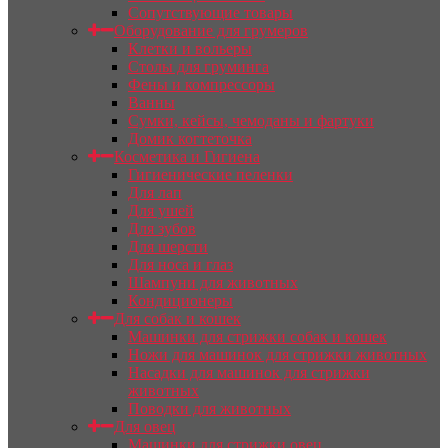
Сопутствующие товары
Оборудование для грумеров
Клетки и вольеры
Столы для груминга
Фены и компрессоры
Ванны
Сумки, кейсы, чемоданы и фартуки
Домик когтеточка
Косметика и Гигиена
Гигиенические пеленки
Для лап
Для ушей
Для зубов
Для шерсти
Для носа и глаз
Шампуни для животных
Кондиционеры
Для собак и кошек
Машинки для стрижки собак и кошек
Ножи для машинок для стрижки животных
Насадки для машинок для стрижки
животных
Поводки для животных
Для овец
Машинки для стрижки овец