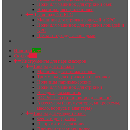
Ножи для машинок для стрижки овец
Ножницы для стрижки овец
Для лошадей и КРС
Машинки для стрижки лошадей и КРС
Ножи для машинок для стрижки лошадей и
КРС
Щетки по уходу за лошадьми
...
Новинки
New
Скидки
Sale
Инструменты для парикмахеров
Товары для стрижки
Машинки для стрижки волос
Триммеры для стрижки и окантовки
Ножницы парикмахерские
Ножи для машинок для стрижки
Насадки для машинок
HG Polishen (Полировщик для волос)
Аксессуары (аккумуляторы, микросхемы,
масло, корпуса и адаптеры)
Товары для укладки волос
Фены и диффузоры
Выпрямители для волос
Плойки для завивки волос