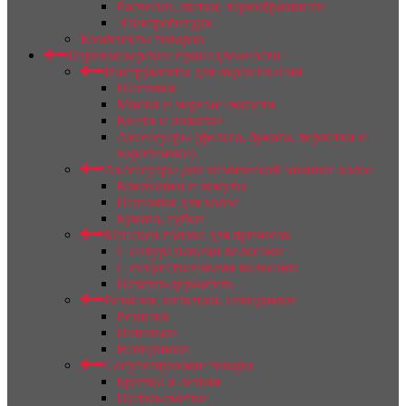
Расчески, щетки, термобрашинги
Электробигуди
Комплекты товаров
Парикмахерские принадлежности
Инструменты для окрашивания
Шапочки
Миски и мерные емкости
Кисти и лопатки
Аксессуары (фольга, бумага, перчатки и
воротнички)
Аксессуары для химической завивки волос
Коклюшки и хомуты
Шапочки для волос
Бумага, губки
Манекен голова для причесок
С натуральными волосами
С искусственными волосами
Штатив-держатель
Резинки, шпильки, невидимки
Резинки
Шпильки
Невидимки
Сопутствующие товары
Бритвы и лезвия
Щетки-сметки