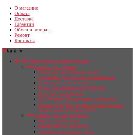
О магазине
Оплата
Доставка
Гарантии
Обмен и возврат
Ремонт
Контакты
Каталог
Инструменты для парикмахеров
Товары для стрижки
Машинки для стрижки волос
Триммеры для стрижки и окантовки
Ножницы парикмахерские
Ножи для машинок для стрижки
Насадки для машинок
HG Polishen (Полировщик для волос)
Аксессуары (аккумуляторы, микросхемы,
масло, корпуса и адаптеры)
Товары для укладки волос
Фены и диффузоры
Выпрямители для волос
Плойки для завивки волос