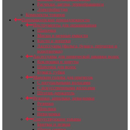
Расчески, щетки, термобрашинги
Электробигуди
Комплекты товаров
Парикмахерские принадлежности
Инструменты для окрашивания
Шапочки
Миски и мерные емкости
Кисти и лопатки
Аксессуары (фольга, бумага, перчатки и
воротнички)
Аксессуары для химической завивки волос
Коклюшки и хомуты
Шапочки для волос
Бумага, губки
Манекен голова для причесок
С натуральными волосами
С искусственными волосами
Штатив-держатель
Резинки, шпильки, невидимки
Резинки
Шпильки
Невидимки
Сопутствующие товары
Бритвы и лезвия
Щетки-сметки